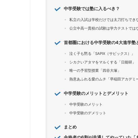
中学受験では塾に入るべき？
私立の入試は学校だけでは太刀打ちでき
公立中高一貫校の試験は学力テストでは
首都圏における中学受験の4大進学塾
泣く子も黙る「SAPIX（サピックス）」
シカクいアタマをマルくする「日能研」
唯一の予習型授業「四谷大塚」
熱意あふれる愛のムチ「早稲田アカデミ
中学受験のメリットとデメリット
中学受験のメリット
中学受験のデメリット
まとめ
合格者の6割が共通してやっていた「