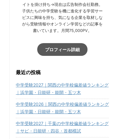
イトを掛け持ち→現在は広告制作会社勤務。
子供たちの中学受験を機に進化する学習サー
ビスに興味を持ち、気になる企業を取材しな
がら受験情報やオンライン学習などの記事を
書いています。月間75,000PV。
プロフィール詳細
最近の投稿
中学受験2027｜関西の中学校偏差値ランキング
｜浜学園・日能研・能開・五ツ木
中学受験2026｜関西の中学校偏差値ランキング
｜浜学園・日能研・能開・五ツ木
中学受験2027｜千葉の中学校偏差値ランキング
｜サピ・日能研・四谷・首都模試