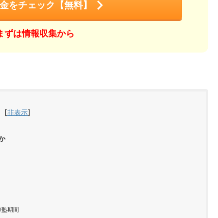
金をチェック【無料】
まずは情報収集から
）
[
]
非表示
か
通塾期間