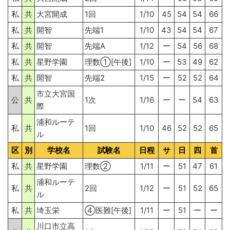
私
共
大宮開成
1回
1/10
45
54
54
66
私
共
開智
先端1
1/10
43
54
54
67
私
共
開智
先端A
1/12
ー
54
56
68
私
共
星野学園
理数①[午後]
1/10
ー
53
49
62
私
共
開智
先端2
1/15
ー
52
52
64
市立大宮国
公
共
1次
1/16
ー
ー
54
63
際
浦和ルーテ
私
共
1回
1/10
46
52
52
65
ル
区
別
学校名
試験名
日程
サ
日
四
首
私
共
星野学園
理数②
1/11
ー
51
47
61
浦和ルーテ
私
共
2回
1/12
ー
51
52
65
ル
私
共
埼玉栄
④医難[午後]
1/11
ー
51
ー
ー
川口市立高