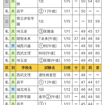
公
共
1次
1/15
ー
50
54
63
附
私
共
昌平
②Ｔ[午後]
1/11
ー
50
ー
ー
県立伊奈学
公
共
1次
1/15
ー
ー
53
59
園
私
共
埼玉栄
③医難進
1/11
ー
49
45
57
私
共
開智未来
T未来[午後]
1/10
37
49
48
56
私
男
城西川越
①特[午後]
1/10
ー
49
50
56
私
共
西武文理
特待[午後]
1/10
ー
49
49
60
私
共
埼玉栄
②医難[午後]
1/10
ー
49
45
62
区
別
学校名
試験名
日程
サ
日
四
首
私
共
西武文理
適性検査型
1/16
ー
48
ー
ー
私
共
昌平
①Ｔ[午後]
1/10
ー
47
44
57
私
男
城北埼玉
1回
1/12
33
46
44
53
私
共
星野学園
進学②[午後]
1/11
ー
46
44
56
私
共
昌平
③Ｔ
1/12
ー
45
44
ー