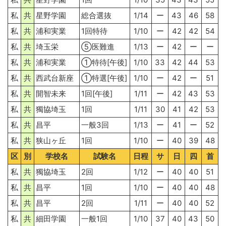
私
共
星野学園
総合選抜
1/14
ー
43
46
58
私
共
浦和実業
1回特待
1/10
ー
42
42
54
私
共
埼玉栄
⑤医難進
1/13
ー
42
ー
ー
私
共
浦和実業
①特待[午後]
1/10
33
42
44
53
私
共
西武台新座
①特選[午後]
1/10
ー
42
ー
51
私
共
開智未来
1回[午後]
1/11
ー
42
43
53
私
共
獨協埼玉
1回
1/11
30
41
42
53
私
共
昌平
一般3回
1/13
ー
41
ー
52
私
共
狭山ヶ丘
1回
1/10
ー
40
39
48
区
別
学校名
試験名
日程
サ
日
四
首
私
共
獨協埼玉
2回
1/12
ー
40
40
51
私
共
昌平
1回
1/10
ー
40
40
48
私
共
昌平
2回
1/11
ー
40
40
52
私
共
細田学園
一般1回
1/10
37
40
43
50