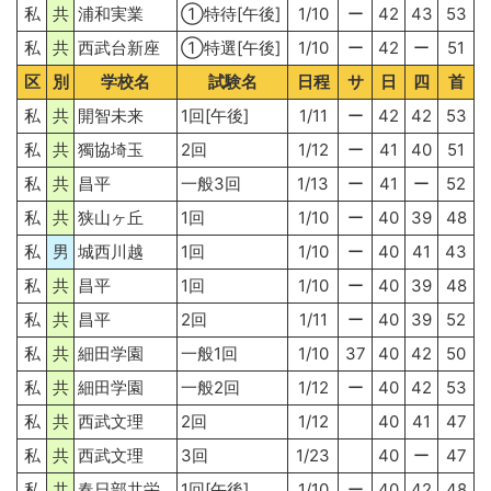
私
共
浦和実業
①特待[午後]
1/10
ー
42
43
53
私
共
西武台新座
①特選[午後]
1/10
ー
42
ー
51
区
別
学校名
試験名
日程
サ
日
四
首
私
共
開智未来
1回[午後]
1/11
ー
42
42
53
私
共
獨協埼玉
2回
1/12
ー
41
40
51
私
共
昌平
一般3回
1/13
ー
41
ー
52
私
共
狭山ヶ丘
1回
1/10
ー
40
39
48
私
男
城西川越
1回
1/10
ー
40
41
43
私
共
昌平
1回
1/10
ー
40
39
48
私
共
昌平
2回
1/11
ー
40
39
52
私
共
細田学園
一般1回
1/10
37
40
42
50
私
共
細田学園
一般2回
1/12
ー
40
42
53
私
共
西武文理
2回
1/12
40
41
47
私
共
西武文理
3回
1/23
40
ー
47
私
共
春日部共栄
1回[午後]
1/10
ー
40
42
48