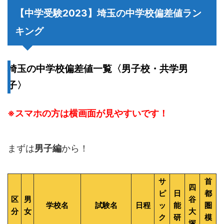
【中学受験2023】埼玉の中学校偏差値ラン
キング
埼玉の中学校偏差値一覧〈男子校・共学男
子〉
※スマホの方は横画面が見やすいです！
まずは
男子編
から！
サ
首
四
ピ
日
都
区
男
谷
学校名
試験名
日程
ッ
能
圏
分
女
大
ク
研
模
塚