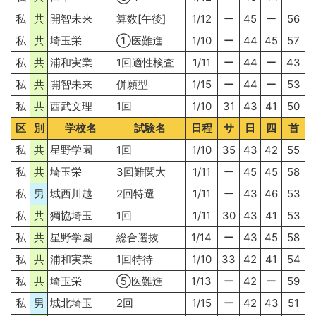
私
共
開智未来
算数[午後]
1/12
ー
45
ー
56
私
共
埼玉栄
①医難進
1/10
ー
44
45
57
私
共
浦和実業
1回適性検査
1/11
ー
44
ー
43
私
共
開智未来
併願型
1/15
ー
44
ー
53
私
共
西武文理
1回
1/10
31
43
41
50
区
別
学校名
試験名
日程
サ
日
四
首
私
共
星野学園
1回
1/10
35
43
42
55
私
共
埼玉栄
3回難関大
1/11
ー
45
45
58
私
男
城西川越
2回特選
1/11
ー
43
46
53
私
共
獨協埼玉
1回
1/11
30
43
41
53
私
共
星野学園
総合選抜
1/14
ー
43
45
58
私
共
浦和実業
1回特待
1/10
33
42
41
54
私
共
埼玉栄
⑤医難進
1/13
ー
42
ー
59
私
男
城北埼玉
2回
1/15
ー
42
43
51