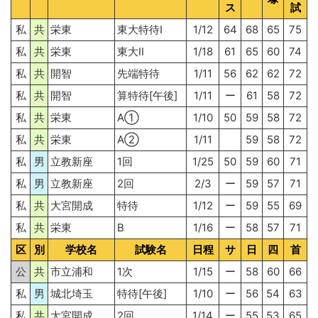
ス
試
私
共
栄東
東大特待I
1/12
64
68
65
75
私
共
栄東
東大II
1/18
61
65
60
74
私
共
開智
先端特待
1/11
56
62
62
72
私
共
開智
算特待[午後]
1/11
ー
61
58
72
私
共
栄東
A①
1/10
50
59
58
72
私
共
栄東
A②
1/11
59
58
72
私
男
立教新座
1回
1/25
50
59
60
71
私
男
立教新座
2回
2/3
ー
59
57
71
私
共
大宮開成
特待
1/12
ー
59
55
69
私
共
栄東
B
1/16
ー
58
57
71
区
別
学校名
試験名
日程
サ
日
四
首
公
共
市立浦和
1次
1/15
ー
58
60
66
私
男
城北埼玉
特待[午後]
1/10
ー
56
54
63
私
共
大宮開成
2回
1/14
ー
55
53
65