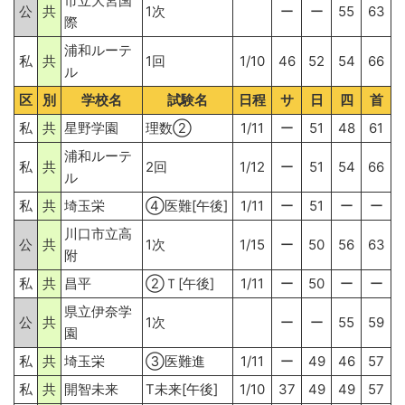
市立大宮国
公
共
1次
ー
ー
55
63
際
浦和ルーテ
私
共
1回
1/10
46
52
54
66
ル
区
別
学校名
試験名
日程
サ
日
四
首
私
共
星野学園
理数②
1/11
ー
51
48
61
浦和ルーテ
私
共
2回
1/12
ー
51
54
66
ル
私
共
埼玉栄
④医難[午後]
1/11
ー
51
ー
ー
川口市立高
公
共
1次
1/15
ー
50
56
63
附
私
共
昌平
②Ｔ[午後]
1/11
ー
50
ー
ー
県立伊奈学
公
共
1次
ー
ー
55
59
園
私
共
埼玉栄
③医難進
1/11
ー
49
46
57
私
共
開智未来
T未来[午後]
1/10
37
49
49
57