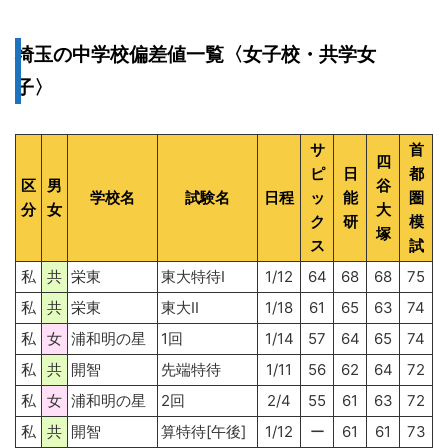
埼玉の中学校偏差値一覧〈女子校・共学女
子〉
サ
首
四
ピ
日
都
区
男
谷
学校名
試験名
日程
ッ
能
圏
分
女
大
ク
研
模
塚
ス
試
私
共
栄東
東大特待I
1/12
64
68
68
75
私
共
栄東
東大II
1/18
61
65
63
74
私
女
浦和明の星
1回
1/14
57
64
65
74
私
共
開智
先端特待
1/11
56
62
64
72
私
女
浦和明の星
2回
2/4
55
61
63
72
私
共
開智
算特待[午後]
1/12
ー
61
61
73