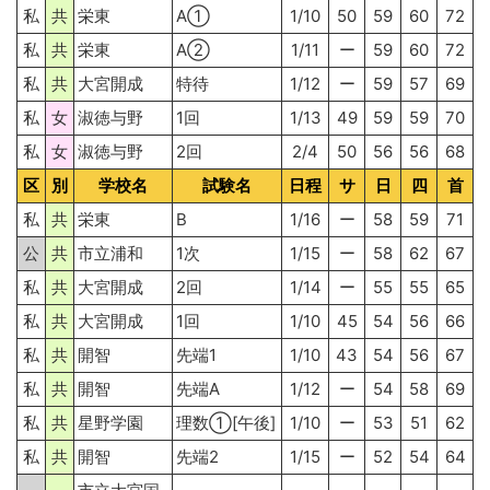
私
共
栄東
A①
1/10
50
59
60
72
私
共
栄東
A②
1/11
ー
59
60
72
私
共
大宮開成
特待
1/12
ー
59
57
69
私
女
淑徳与野
1回
1/13
49
59
59
70
私
女
淑徳与野
2回
2/4
50
56
56
68
区
別
学校名
試験名
日程
サ
日
四
首
私
共
栄東
B
1/16
ー
58
59
71
公
共
市立浦和
1次
1/15
ー
58
62
67
私
共
大宮開成
2回
1/14
ー
55
55
65
私
共
大宮開成
1回
1/10
45
54
56
66
私
共
開智
先端1
1/10
43
54
56
67
私
共
開智
先端A
1/12
ー
54
58
69
私
共
星野学園
理数①[午後]
1/10
ー
53
51
62
私
共
開智
先端2
1/15
ー
52
54
64