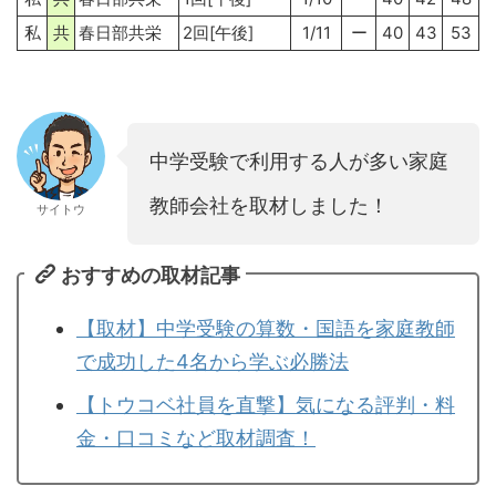
私
共
春日部共栄
2回[午後]
1/11
ー
40
43
53
中学受験で利用する人が多い家庭
教師会社を取材しました！
サイトウ
おすすめの取材記事
【取材】中学受験の算数・国語を家庭教師
で成功した4名から学ぶ必勝法
【トウコベ社員を直撃】気になる評判・料
金・口コミなど取材調査！