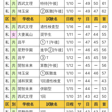
私
共
西武文理
特待[午後]
1/10
ー
49
50
61
私
共
埼玉栄
②医難[午後]
1/10
ー
49
47
62
区
別
学校名
試験名
日程
サ
日
四
首
私
共
西武文理
適性検査型
1/16
ー
48
ー
49
私
女
大妻嵐山
奨学生
1/11
ー
47
44
55
私
共
昌平
①Ｔ[午後]
1/10
ー
47
45
57
私
共
星野学園
進学②[午後]
1/11
ー
46
45
56
私
共
昌平
③Ｔ
1/12
ー
45
45
59
私
共
開智未来
算数[午後]
1/12
ー
45
ー
56
私
共
埼玉栄
①医難進
1/10
ー
44
46
57
私
共
浦和実業
1回適性検査
1/11
ー
44
ー
43
私
共
開智未来
併願型
1/15
ー
44
ー
53
私
共
西武文理
1回
1/10
31
43
42
50
区
別
学校名
試験名
日程
サ
日
四
首
私
共
星野学園
1回
1/10
35
43
43
55