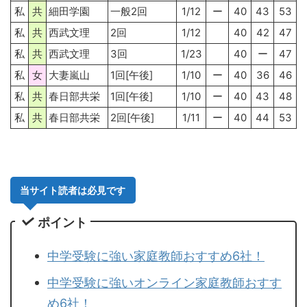
私
共
細田学園
一般2回
1/12
ー
40
43
53
私
共
西武文理
2回
1/12
40
42
47
私
共
西武文理
3回
1/23
40
ー
47
私
女
大妻嵐山
1回[午後]
1/10
ー
40
36
46
私
共
春日部共栄
1回[午後]
1/10
ー
40
43
48
私
共
春日部共栄
2回[午後]
1/11
ー
40
44
53
当サイト読者は必見です
ポイント
中学受験に強い家庭教師おすすめ6社！
中学受験に強いオンライン家庭教師おすす
め6社！