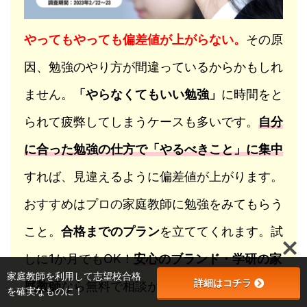
やってもやっても偏差値が上がらない。
その原
因、勉強のやり方が間違っているからかもしれ
ません。
「やらなくてもいい勉強」
に時間をと
られて疲弊してしまうケースも多いです。
自分
に合った勉強の仕方で「やるべきこと」に集中
すれば、見違えるように偏差値が上がります。
おすすめはプロの家庭教師に勉強をみてもらう
こと。
合格までのプラン
を立ててくれます。試
しに1か月でもOK！
安心のブランド・学研の家
家庭教師を利用して志望校合格
詳細はコチラ
庭教師
なら無料で相談が可能です。すぐに利用
を確実なものに！