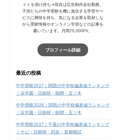
イトを掛け持ち→現在は広告制作会社勤務。
子供たちの中学受験を機に進化する学習サー
ビスに興味を持ち、気になる企業を取材しな
がら受験情報やオンライン学習などの記事を
書いています。月間75,000PV。
プロフィール詳細
最近の投稿
中学受験2027｜関西の中学校偏差値ランキング
｜浜学園・日能研・能開・五ツ木
中学受験2026｜関西の中学校偏差値ランキング
｜浜学園・日能研・能開・五ツ木
中学受験2027｜千葉の中学校偏差値ランキング
｜サピ・日能研・四谷・首都模試