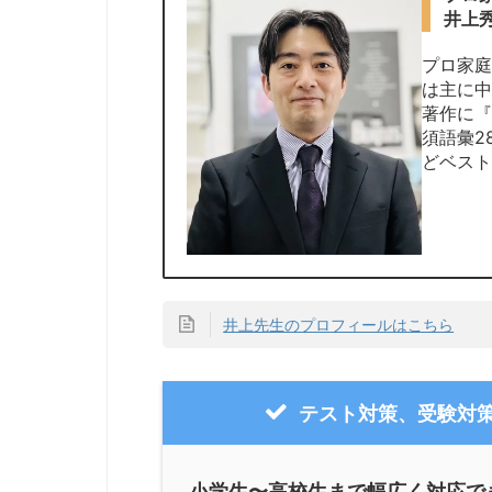
井上
プロ家
は主に
著作に『
須語彙2
どベスト
井上先生のプロフィールはこちら
テスト対策、受験対策
小学生〜高校生まで幅広く対応で