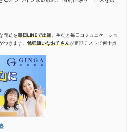
な問題を
毎日LINEで出題
。生徒と毎日コミュニケーショ
がつきます。
勉強嫌いなお子さん
が定期テストで何十点
塾